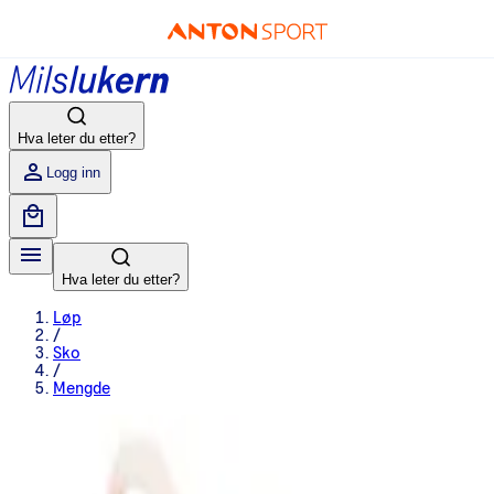
Hva leter du etter?
Logg inn
Hva leter du etter?
Løp
/
Sko
/
Mengde