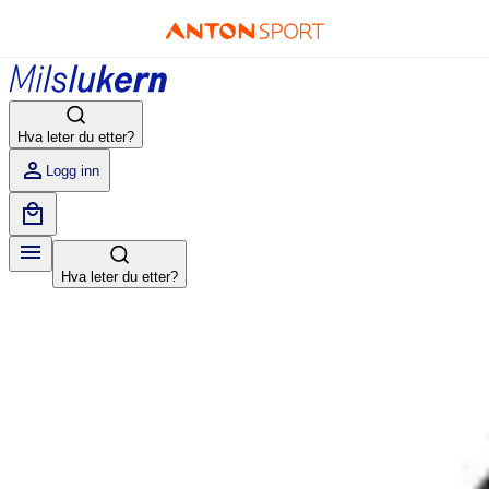
Hva leter du etter?
Logg inn
Hva leter du etter?