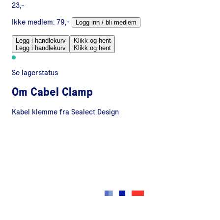
23,-
Ikke medlem:
79,-
Logg inn / bli medlem
Legg i handlekurv
Klikk og hent
Legg i handlekurv
Klikk og hent
Se lagerstatus
Om
Cabel Clamp
Kabel klemme fra Sealect Design