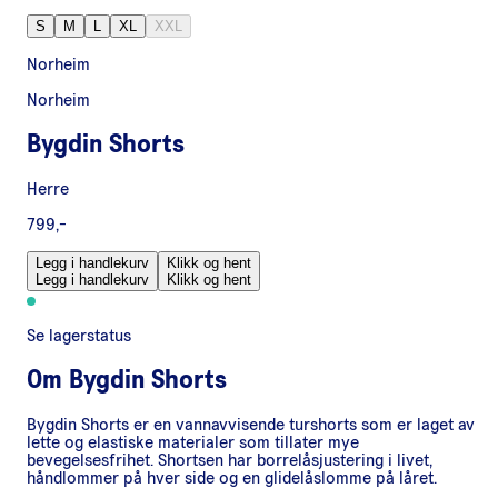
S
M
L
XL
XXL
Norheim
Norheim
Bygdin Shorts
Herre
799,-
Legg i handlekurv
Klikk og hent
Legg i handlekurv
Klikk og hent
Se lagerstatus
Om
Bygdin Shorts
Bygdin Shorts er en vannavvisende turshorts som er laget av
lette og elastiske materialer som tillater mye
bevegelsesfrihet. Shortsen har borrelåsjustering i livet,
håndlommer på hver side og en glidelåslomme på låret.