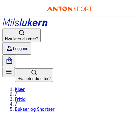
Hva leter du etter?
Logg inn
Hva leter du etter?
Klær
/
Fritid
/
Bukser og Shortser