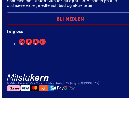
Som medlem i Anton Club får du opptil 30% bonus på alle
ordinære varer, medlemstilbud og aktiviteter.
BLI MEDLEM
Følg oss
©
Milslukern
2025
- Sport Holding Retail AS (org nr. 981006 747)