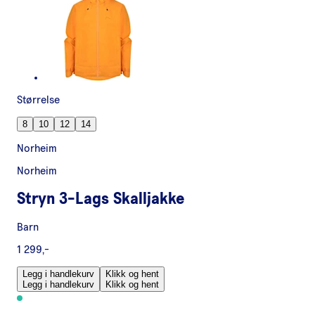
Størrelse
8
10
12
14
Norheim
Norheim
Stryn 3-Lags Skalljakke
Barn
1 299,-
Legg i handlekurv
Klikk og hent
Legg i handlekurv
Klikk og hent