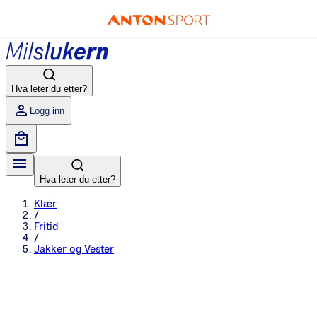
Hva leter du etter?
Logg inn
Hva leter du etter?
Klær
/
Fritid
/
Jakker og Vester