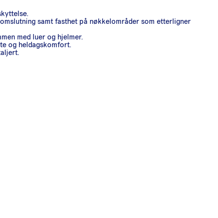
kyttelse.
 omslutning samt fasthet på nøkkelområder som etterligner
mmen med luer og hjelmer.
ste og heldagskomfort.
ljert.