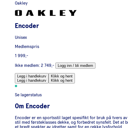
Oakley
Encoder
Unisex
Medlemspris
1 999,-
Ikke medlem:
2 749,-
Logg inn / bli medlem
Legg i handlekurv
Klikk og hent
Legg i handlekurv
Klikk og hent
Se lagerstatus
Om
Encoder
Encoder er en sportsstil laget spesifikt for bruk på tvers 
stil med førsteklasses dekke, og forbedret synsfelt. Det at b
et bredt spekter av idretter samt for en rekke lysforhold.