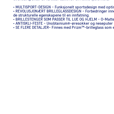
• MULTISPORT-DESIGN - Funksjonelt sportsdesign med optimal
• REVOLUSJONÆRT BRILLEGLASSDESIGN - Forbedringer innen op
de strukturelle egenskapene til en innfatning.
• BRILLESTENGER SOM PASSER TIL LUE OG HJELM - O-Matter™-b
• ANTISKLI-FESTE - Unobtainium®-øresokker og neseputer bidr
• SE FLERE DETALJER- Finnes med Prizm™-brilleglass som er u