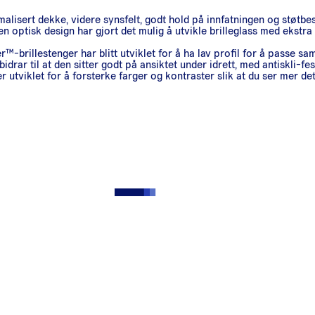
isert dekke, videre synsfelt, godt hold på innfatningen og støtbes
tisk design har gjort det mulig å utvikle brilleglass med ekstra
rillestenger har blitt utviklet for å ha lav profil for å passe sa
ar til at den sitter godt på ansiktet under idrett, med antiskli-fe
tviklet for å forsterke farger og kontraster slik at du ser mer deta