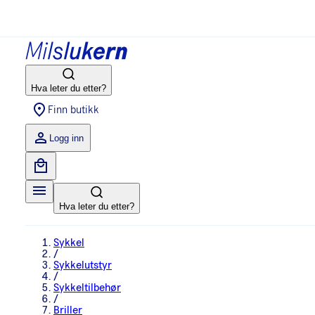
Hva leter du etter?
Finn butikk
Logg inn
Hva leter du etter?
Sykkel
/
Sykkelutstyr
/
Sykkeltilbehør
/
Briller