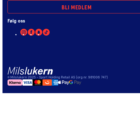
BLI MEDLEM
Følg oss
©
Milslukern
2025
- Sport Holding Retail AS (org nr. 981006 747)