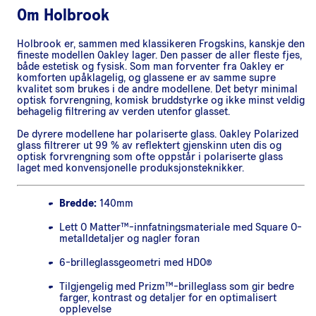
Om
Holbrook
Holbrook er, sammen med klassikeren Frogskins, kanskje den
fineste modellen Oakley lager. Den passer de aller fleste fjes,
både estetisk og fysisk. Som man forventer fra Oakley er
komforten upåklagelig, og glassene er av samme supre
kvalitet som brukes i de andre modellene. Det betyr minimal
optisk forvrengning, komisk bruddstyrke og ikke minst veldig
behagelig filtrering av verden utenfor glasset.
De dyrere modellene har polariserte glass. Oakley Polarized
glass filtrerer ut 99 % av reflektert gjenskinn uten dis og
optisk forvrengning som ofte oppstår i polariserte glass
laget med konvensjonelle produksjonsteknikker.
Bredde:
140mm
Lett O Matter™-innfatningsmateriale med Square O-
metalldetaljer og nagler foran
6-brilleglassgeometri med HDO®
Tilgjengelig med Prizm™-brilleglass som gir bedre
farger, kontrast og detaljer for en optimalisert
opplevelse