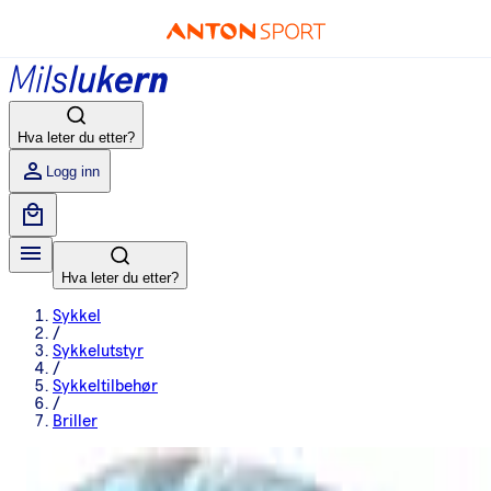
Hva leter du etter?
Logg inn
Hva leter du etter?
Sykkel
/
Sykkelutstyr
/
Sykkeltilbehør
/
Briller