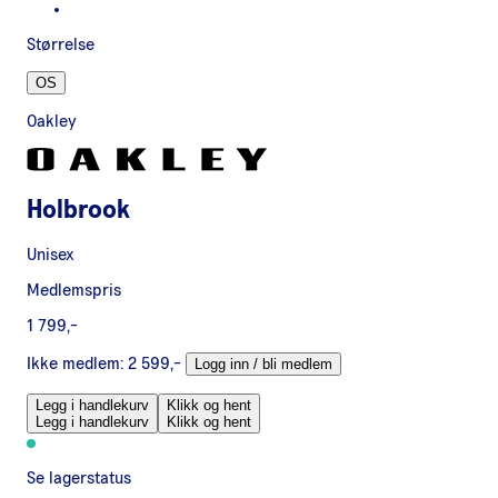
Størrelse
OS
Oakley
Holbrook
Unisex
Medlemspris
1 799,-
Ikke medlem:
2 599,-
Logg inn / bli medlem
Legg i handlekurv
Klikk og hent
Legg i handlekurv
Klikk og hent
Se lagerstatus