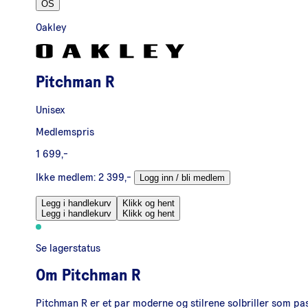
OS
Oakley
Pitchman R
Unisex
Medlemspris
1 699,-
Ikke medlem:
2 399,-
Logg inn / bli medlem
Legg i handlekurv
Klikk og hent
Legg i handlekurv
Klikk og hent
Se lagerstatus
Om
Pitchman R
Pitchman R er et par moderne og stilrene solbriller som pass