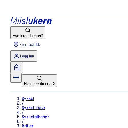
Hva leter du etter?
Finn butikk
Logg inn
Hva leter du etter?
Sykkel
/
Sykkelutstyr
/
Sykkeltilbehør
/
Briller