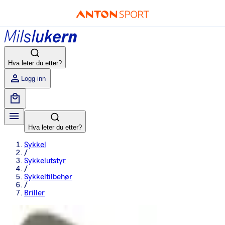
Hva leter du etter?
Logg inn
Hva leter du etter?
Sykkel
/
Sykkelutstyr
/
Sykkeltilbehør
/
Briller