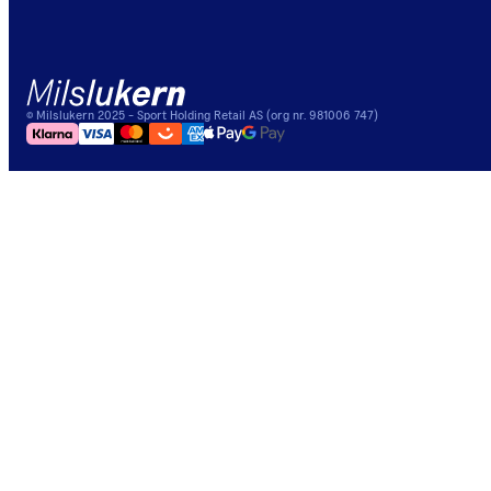
©
Milslukern
2025
- Sport Holding Retail AS (org nr. 981006 747)