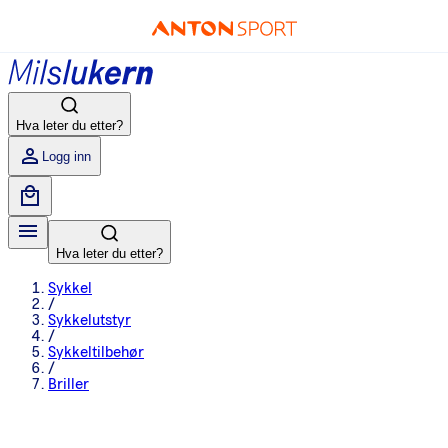
Hva leter du etter?
Logg inn
Hva leter du etter?
Sykkel
/
Sykkelutstyr
/
Sykkeltilbehør
/
Briller