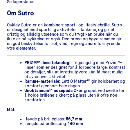
Se lagerstatus
Om
Sutro
Oakley Sutro er en kombinert sport- og lifestylebrille. Sutro
er designet med sportslig aktiviteter i tankene, og gir et
dristig og allsidig utseende som du trygt kan bruke når du
ikke er på sykkelsetet også. Den brede og høye rammen gir
en god beskyttelse for sol, vind, regn og andre forstyrende
ytre elementer.
PRIZM™ linse teknologi:
Tilgjengelig med Prizm™-
linser som er designet for å forbedre farge, kontrast
og detaljer, slik at idrettsutøvere kan få mest mulig
ut av enhver aktivitet
Ramme-materiale:
Lett O Matter™ gir holdbarhet og
komfort gjennom hele dagen
Unobtainium™ nosepads
Øker grepet ved svette for
å holde brillene sikkert på plass uten å ofre noe
komforten
Mål:
Høyde på brilleglass:
56,7 mm
Lengde på brillestang:
140 mm