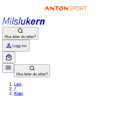
Hva leter du etter?
Logg inn
Hva leter du etter?
Løp
/
Klær