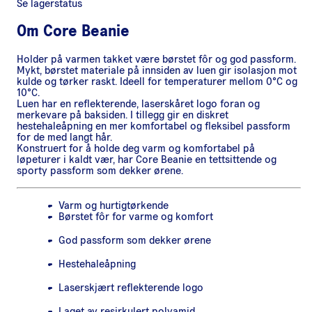
Se lagerstatus
Om
Core Beanie
Holder på varmen takket være børstet fôr og god passform.
Mykt, børstet materiale på innsiden av luen gir isolasjon mot
kulde og tørker raskt. Ideell for temperaturer mellom 0°C og
10°C.
Luen har en reflekterende, laserskåret logo foran og
merkevare på baksiden. I tillegg gir en diskret
hestehaleåpning en mer komfortabel og fleksibel passform
for de med langt hår.
Konstruert for å holde deg varm og komfortabel på
løpeturer i kaldt vær, har Core Beanie en tettsittende og
sporty passform som dekker ørene.
Varm og hurtigtørkende
Børstet fôr for varme og komfort
God passform som dekker ørene
Hestehaleåpning
Laserskjært reflekterende logo
Laget av resirkulert polyamid