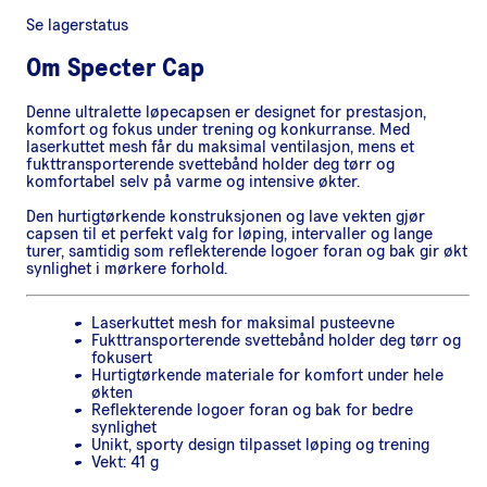
Se lagerstatus
Om
Specter Cap
Denne ultralette løpecapsen er designet for prestasjon,
komfort og fokus under trening og konkurranse. Med
laserkuttet mesh får du maksimal ventilasjon, mens et
fukttransporterende svettebånd holder deg tørr og
komfortabel selv på varme og intensive økter.
Den hurtigtørkende konstruksjonen og lave vekten gjør
capsen til et perfekt valg for løping, intervaller og lange
turer, samtidig som reflekterende logoer foran og bak gir økt
synlighet i mørkere forhold.
Laserkuttet mesh for maksimal pusteevne
Fukttransporterende svettebånd holder deg tørr og
fokusert
Hurtigtørkende materiale for komfort under hele
økten
Reflekterende logoer foran og bak for bedre
synlighet
Unikt, sporty design tilpasset løping og trening
Vekt: 41 g