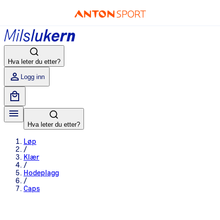
Hva leter du etter?
Logg inn
Hva leter du etter?
Løp
/
Klær
/
Hodeplagg
/
Caps