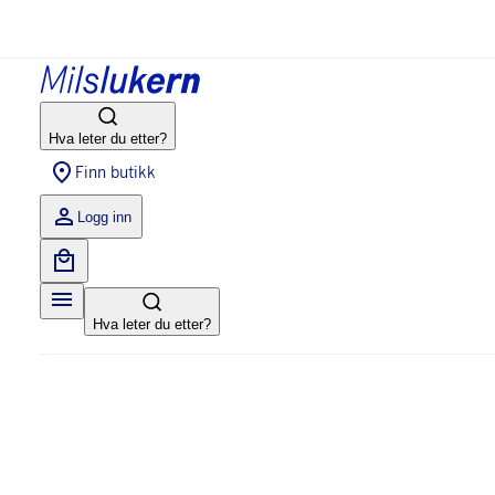
Hva leter du etter?
Finn butikk
Logg inn
Hva leter du etter?