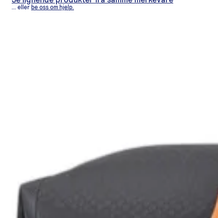
Se lignende produkter fra samme merkevare
... eller
be oss om hjelp.