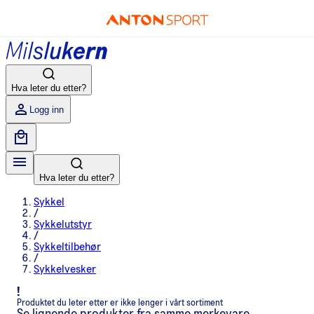
Hva leter du etter?
Logg inn
Hva leter du etter?
Sykkel
/
Sykkelutstyr
/
Sykkeltilbehør
/
Sykkelvesker
!
Produktet du leter etter er ikke lenger i vårt sortiment