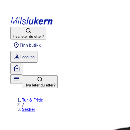
Hva leter du etter?
Finn butikk
Logg inn
Hva leter du etter?
Tur & Fritid
/
Sekker