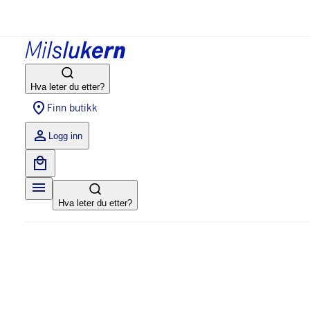
Hva leter du etter?
Finn butikk
Logg inn
Hva leter du etter?