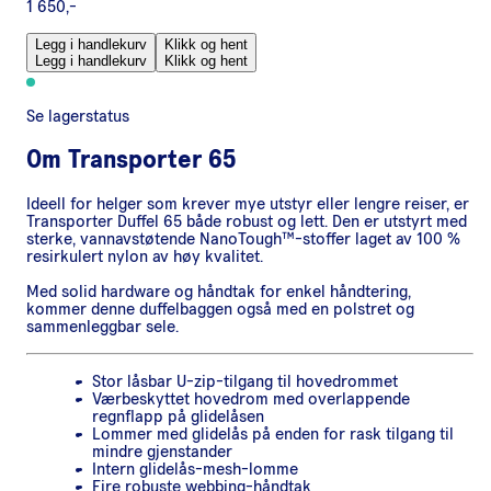
1 650,-
Legg i handlekurv
Klikk og hent
Legg i handlekurv
Klikk og hent
Se lagerstatus
Om
Transporter 65
Ideell for helger som krever mye utstyr eller lengre reiser, er
Transporter Duffel 65 både robust og lett. Den er utstyrt med
sterke, vannavstøtende NanoTough™-stoffer laget av 100 %
resirkulert nylon av høy kvalitet.
Med solid hardware og håndtak for enkel håndtering,
kommer denne duffelbaggen også med en polstret og
sammenleggbar sele.
Stor låsbar U-zip-tilgang til hovedrommet
Værbeskyttet hovedrom med overlappende
regnflapp på glidelåsen
Lommer med glidelås på enden for rask tilgang til
mindre gjenstander
Intern glidelås-mesh-lomme
Fire robuste webbing-håndtak