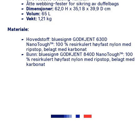
Åtte webbing-fester for sikring av duffelbags
Dimensjoner:
62,0 H x 35,1 B x 39,9 D cm
Volum:
65 L
Vekt:
1,21 kg
Materiale:
Hovedstoff: bluesign® GODKJENT 630D
NanoTough™: 100 % resirkulert høyfast nylon med
ripstop, belagt med karbonat
Bunn: bluesign® GODKJENT 840D NanoTough™: 100
% resirkulert høyfast nylon med ripstop, belagt med
karbonat