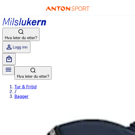
Hva leter du etter?
Logg inn
Hva leter du etter?
Tur & Fritid
/
Bagger