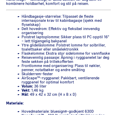
kombinere holdbarhet, komfort og stil på reisen.
Håndbagasje-størrelse: Tilpasset de fleste
internasjonale krav til kabinbagasje (sjekk med
flyselskap)
Delt hovedrom: Effektiv og fleksibel innvendig
organisering
Polstret laptoplomme: Sikker plass til PC opptil 16"
– lett tilgjengelig bakpanel
Ytre glidelåslomme: Polstret lomme for solbriller,
toalettsaker eller småelektronikk
Flaskelomme: Ekstra stor sidelomme for vannflaske
Reisevennlig passasje: Åpning i ryggpanelet lar deg
feste sekken på trillekofferten
Frontlomme med organisering: Plass til nøkler,
penner, notatbøker og andre småting
Skulderrem-fester
AirScape™-ryggpanel: Pakkbart, ventilerende
ryggpanel for optimal komfort
Volum:
36 liter
Vekt:
1,46 kg
Mål:
49 x 42 x 32 cm (H x B x D)
Materiale:
Hovedmateriale: bluesign®-godkjent 630D