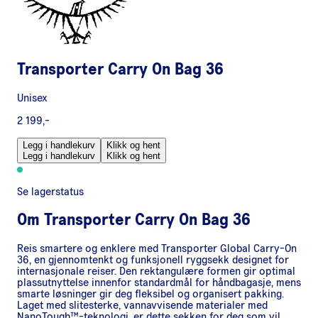
Transporter Carry On Bag 36
Unisex
2 199,-
Legg i handlekurv
Klikk og hent
Legg i handlekurv
Klikk og hent
Se lagerstatus
Om
Transporter Carry On Bag 36
Reis smartere og enklere med Transporter Global Carry-On
36, en gjennomtenkt og funksjonell ryggsekk designet for
internasjonale reiser. Den rektangulære formen gir optimal
plassutnyttelse innenfor standardmål for håndbagasje, mens
smarte løsninger gir deg fleksibel og organisert pakking.
Laget med slitesterke, vannavvisende materialer med
NanoTough™-teknologi, er dette sekken for deg som vil