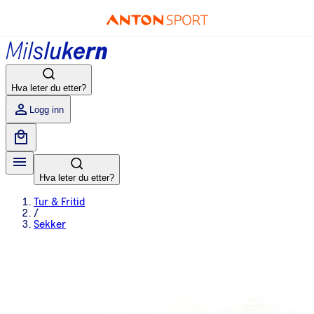
Hva leter du etter?
Logg inn
Hva leter du etter?
Tur & Fritid
/
Sekker