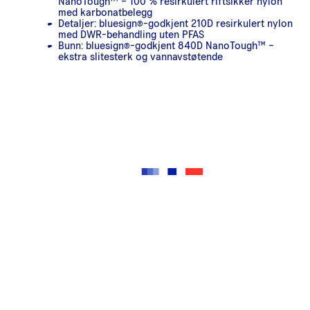
NanoTough™ – 100 % resirkulert riftsikker nylon
med karbonatbelegg
Detaljer: bluesign®-godkjent 210D resirkulert nylon
med DWR-behandling uten PFAS
Bunn: bluesign®-godkjent 840D NanoTough™ –
ekstra slitesterk og vannavstøtende