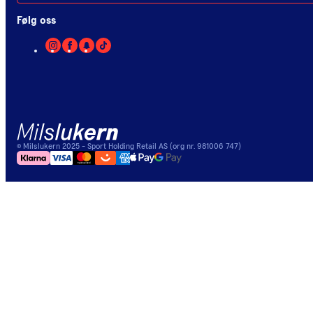
Følg oss
©
Milslukern
2025
- Sport Holding Retail AS (org nr. 981006 747)