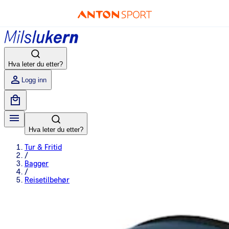
Hva leter du etter?
Logg inn
Hva leter du etter?
Tur & Fritid
/
Bagger
/
Reisetilbehør