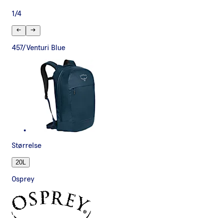
1
/
4
457/Venturi Blue
Størrelse
20L
Osprey