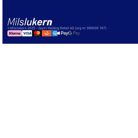
©
Milslukern
2025
- Sport Holding Retail AS (org nr. 981006 747)