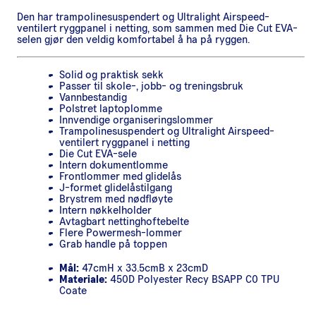
Den har trampolinesuspendert og Ultralight Airspeed-
ventilert ryggpanel i netting, som sammen med Die Cut EVA-
selen gjør den veldig komfortabel å ha på ryggen.
Solid og praktisk sekk
Passer til skole-, jobb- og treningsbruk
Vannbestandig
Polstret laptoplomme
Innvendige organiseringslommer
Trampolinesuspendert og Ultralight Airspeed-
ventilert ryggpanel i netting
Die Cut EVA-sele
Intern dokumentlomme
Frontlommer med glidelås
J-formet glidelåstilgang
Brystrem med nødfløyte
Intern nøkkelholder
Avtagbart nettinghoftebelte
Flere Powermesh-lommer
Grab handle på toppen
Mål:
47cmH x 33.5cmB x 23cmD
Materiale:
450D Polyester Recy BSAPP C0 TPU
Coate