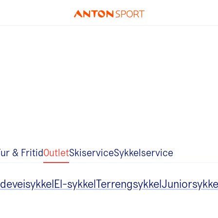
ur & Fritid
Outlet
Skiservice
Sykkelservice
deveisykkel
El-sykkel
Terrengsykkel
Juniorsykke