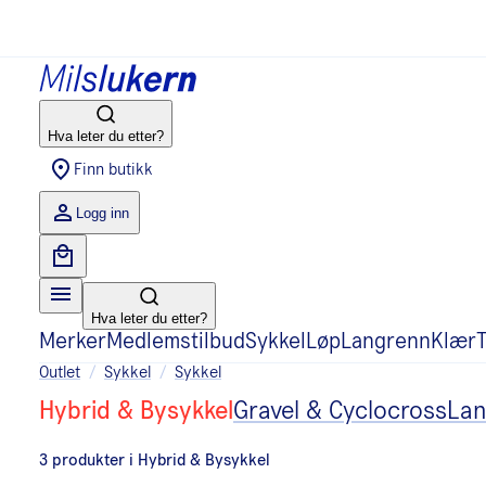
Hva leter du etter?
Finn butikk
Logg inn
Hva leter du etter?
Merker
Medlemstilbud
Sykkel
Løp
Langrenn
Klær
T
Outlet
/
Sykkel
/
Sykkel
Hybrid & Bysykkel
Gravel & Cyclocross
Lan
3
produkter
i
Hybrid & Bysykkel