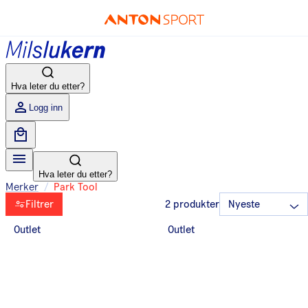
Hva leter du etter?
Logg inn
Hva leter du etter?
Merker
/
Park Tool
Filtrer
2
produkter
Outlet
Outlet