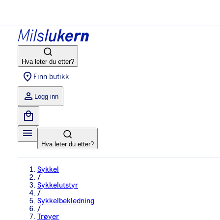
Hva leter du etter?
Finn butikk
Logg inn
Hva leter du etter?
Sykkel
/
Sykkelutstyr
/
Sykkelbekledning
/
Trøyer