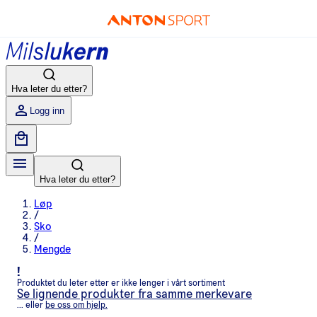
Hva leter du etter?
Logg inn
Hva leter du etter?
Løp
/
Sko
/
Mengde
!
Produktet du leter etter er ikke lenger i vårt sortiment
Se lignende produkter fra samme merkevare
... eller
be oss om hjelp.