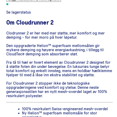
Se lagerstatus
Om
Cloudrunner 2
Clodrunner 2 er her med mer støtte, mer komfort og mer
demping - for mer moro på hver løpetur.
Den oppgraderte Helion™ superfoam mellomsålen gir
mykere demping og høyere energiavkastning, i tillegg til
CloudTec® demping som absorberer støt.
Fra tå til hæl er hvert element av Cloudrunner 2 designet for
å støtte foten din under bevegelse. En luksuriøs tunge betyr
total komfort og enkelt innsteg, mens en holdbar hælklemme
hjelper til med å låse inn ekstra stabilitet og støtte.
For Cloudrunner 2 stopper ikke de teknologiske
oppgraderingene ved komfort og ytelse. Denne neste
generasjonsstilen har en nytt mesh-overdel laget av 100%
resirkulert polyester.
100% resirkulert Swiss-engineered mesh-overdel
Ny Helion™ superfoam mellomsåle for stor