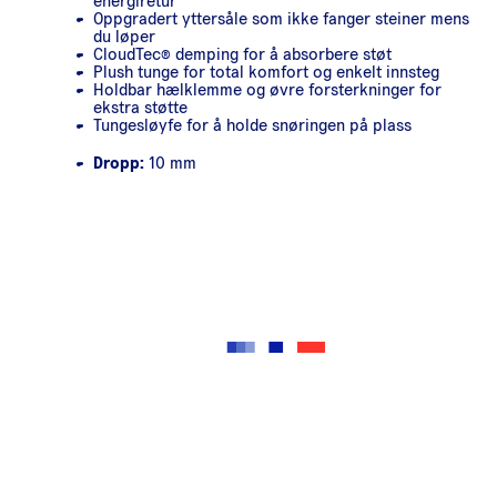
energiretur
Oppgradert yttersåle som ikke fanger steiner mens
du løper
CloudTec® demping for å absorbere støt
Plush tunge for total komfort og enkelt innsteg
Holdbar hælklemme og øvre forsterkninger for
ekstra støtte
Tungesløyfe for å holde snøringen på plass
Dropp:
10 mm