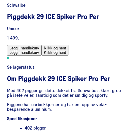
Schwalbe
Piggdekk 29 ICE Spiker Pro Per
Unisex
1 499,-
Legg i handlekurv
Klikk og hent
Legg i handlekurv
Klikk og hent
Se lagerstatus
Om
Piggdekk 29 ICE Spiker Pro Per
Med 402 pigger gir dette dekket fra Schwalbe sikkert grep
på isete veier, samtidig som det er smidig og sporty.
Piggene har carbid-kjerner og har en tupp av vekt-
besparende aluminium.
Spesifikasjoner
402 pigger