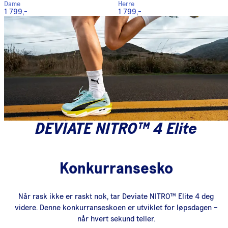
Dame
Herre
1 799,-
1 799,-
DEVIATE NITRO™ 4 Elite
Konkurransesko
Når rask ikke er raskt nok, tar Deviate NITRO™ Elite 4 deg
videre. Denne konkurranseskoen er utviklet for løpsdagen –
når hvert sekund teller.