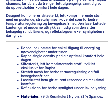
chamois, får du alt du trenger lett tilgjengelig, samtidig som
du opprettholder komfort hele dagen.
Designet kombinerer slitesterkt, lett komprimerende stoff
med en pustende, stretchy mesh-overdel som forbedrer
temperaturregulering og bevegelsesfrihet. Den laserkuttede
kanten gir et moderne uttrykk samtidig som den sitter
behagelig rundt lårene, og reflekslogoen øker synligheten i
dårlig lys.
Dobbel baklomme for enkel tilgang til energi og
nødvendigheter under turen
Rapha single density pad gir optimal komfort hele
dagen
Slitesterkt, lett komprimerende stoff utviklet
eksklusivt for Rapha
Stretch mesh for bedre termoregulering og full
bevegelsesfrihet
Laserkuttet hem gir stilrent utseende og maksimal
komfort
Reflekslogo for bedre synlighet under lav belysning
Materialer:
79 % Resirkulert Nylon, 21 % Spandex