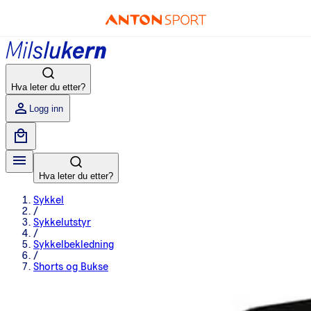
Hva leter du etter?
Logg inn
Hva leter du etter?
Sykkel
/
Sykkelutstyr
/
Sykkelbekledning
/
Shorts og Bukse