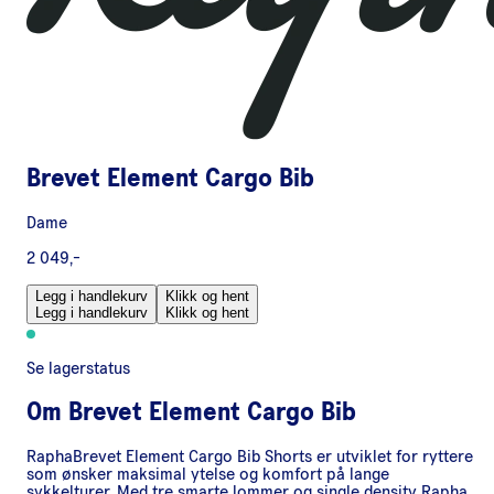
Brevet Element Cargo Bib
Dame
2 049,-
Legg i handlekurv
Klikk og hent
Legg i handlekurv
Klikk og hent
Se lagerstatus
Om
Brevet Element Cargo Bib
RaphaBrevet Element Cargo Bib Shorts er utviklet for ryttere
som ønsker maksimal ytelse og komfort på lange
sykkelturer. Med tre smarte lommer og single density Rapha