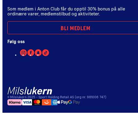
Som medlem i Anton Club får du opptil 30% bonus på alle
ordinære varer, medlemstilbud og aktiviteter.
BLI MEDLEM
Følg oss
©
Milslukern
2025
- Sport Holding Retail AS (org nr. 981006 747)