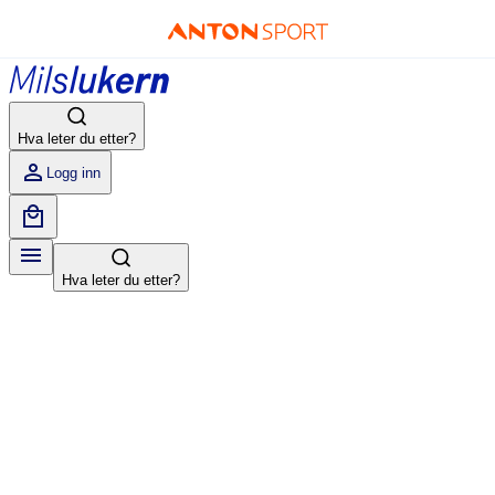
Hva leter du etter?
Logg inn
Hva leter du etter?