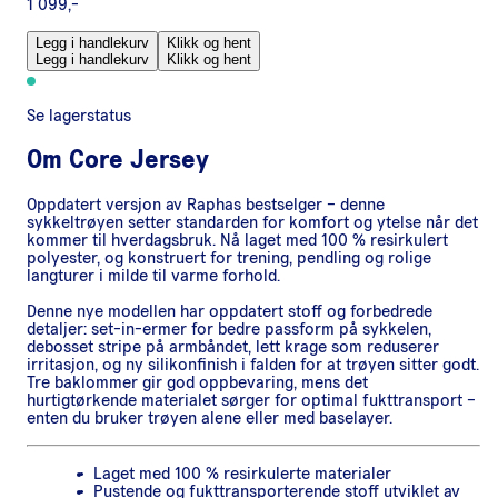
1 099,-
Legg i handlekurv
Klikk og hent
Legg i handlekurv
Klikk og hent
Se lagerstatus
Om
Core Jersey
Oppdatert versjon av Raphas bestselger – denne
sykkeltrøyen setter standarden for komfort og ytelse når det
kommer til hverdagsbruk. Nå laget med 100 % resirkulert
polyester, og konstruert for trening, pendling og rolige
langturer i milde til varme forhold.
Denne nye modellen har oppdatert stoff og forbedrede
detaljer: set-in-ermer for bedre passform på sykkelen,
debosset stripe på armbåndet, lett krage som reduserer
irritasjon, og ny silikonfinish i falden for at trøyen sitter godt.
Tre baklommer gir god oppbevaring, mens det
hurtigtørkende materialet sørger for optimal fukttransport –
enten du bruker trøyen alene eller med baselayer.
Laget med 100 % resirkulerte materialer
Pustende og fukttransporterende stoff utviklet av