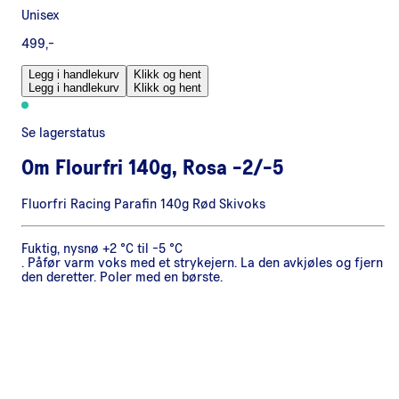
Unisex
499,-
Legg i handlekurv
Klikk og hent
Legg i handlekurv
Klikk og hent
Se lagerstatus
Om
Flourfri 140g, Rosa -2/-5
Fluorfri Racing Parafin 140g Rød Skivoks
Fuktig, nysnø +2 °C til -5 °C
. Påfør varm voks med et strykejern. La den avkjøles og fjern
den deretter. Poler med en børste.