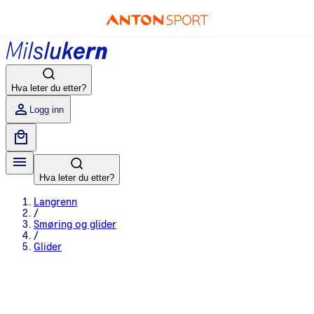
Hva leter du etter?
Logg inn
Hva leter du etter?
Langrenn
/
Smøring og glider
/
Glider