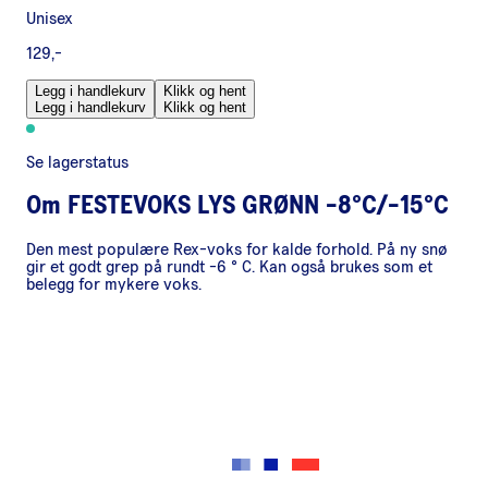
Unisex
129,-
Legg i handlekurv
Klikk og hent
Legg i handlekurv
Klikk og hent
Se lagerstatus
Om
FESTEVOKS LYS GRØNN -8°C/-15°C
Den mest populære Rex-voks for kalde forhold. På ny snø
gir et godt grep på rundt -6 ° C. Kan også brukes som et
belegg for mykere voks.