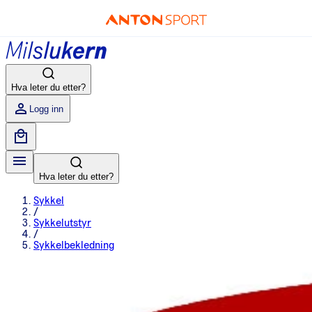
Hva leter du etter?
Logg inn
Hva leter du etter?
Sykkel
/
Sykkelutstyr
/
Sykkelbekledning