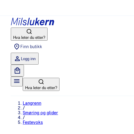
Hva leter du etter?
Finn butikk
Logg inn
Hva leter du etter?
Langrenn
/
Smøring og glider
/
Festevoks