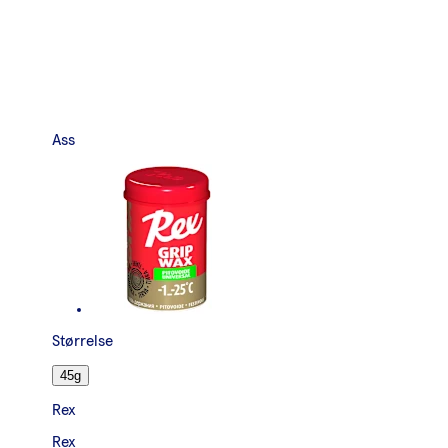
Ass
Størrelse
45g
Rex
Rex