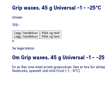
Grip waxes. 45 g Universal -1 - -25°C
Unisex
129,-
Legg i handlekurv
Klikk og hent
Legg i handlekurv
Klikk og hent
Se lagerstatus
Om
Grip waxes. 45 g Universal -1 - -2
En av Rex sine mest priste grepvokser. Den er bra for skiløp
festevoks, spesielt ved mild frost (-1...-8°C).