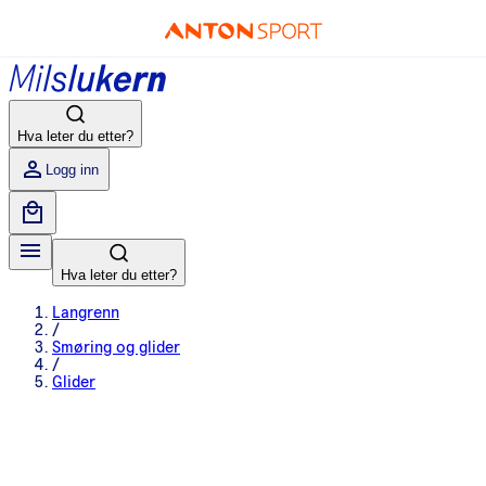
Hva leter du etter?
Logg inn
Hva leter du etter?
Langrenn
/
Smøring og glider
/
Glider