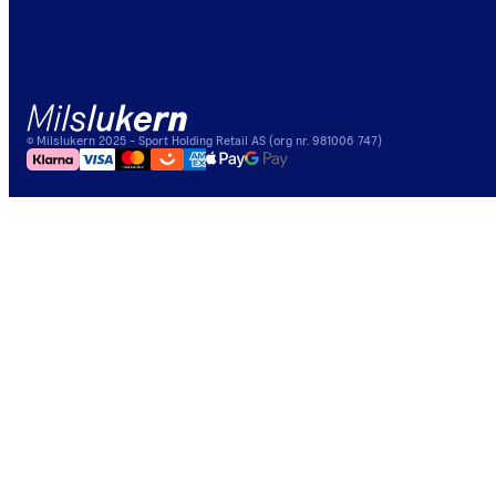
©
Milslukern
2025
- Sport Holding Retail AS (org nr. 981006 747)