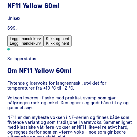
NF11 Yellow 60ml
Unisex
699,-
Legg i handlekurv
Klikk og hent
Legg i handlekurv
Klikk og hent
Se lagerstatus
Om
NF11 Yellow 60ml
Flytende glidervoks for langrennsski, utviklet for
temperaturer fra +10 °C til –2 °C.
Voksen leveres i flaske med praktisk svamp som gjør
påføringen rask og enkel. Den egner seg godt både til ny og
gammel snø.
NF11 er den mykeste voksen i NF-serien og finnes både som
flytende variant og som tradisjonell varmvoks. Sammenlignet
med klassiske våt-føre-vokser er NF11 likevel relativt hard,
og regnes derfor som en «tørr» voks – noe som gir bedre
slitestyrke og mer stabil glid.