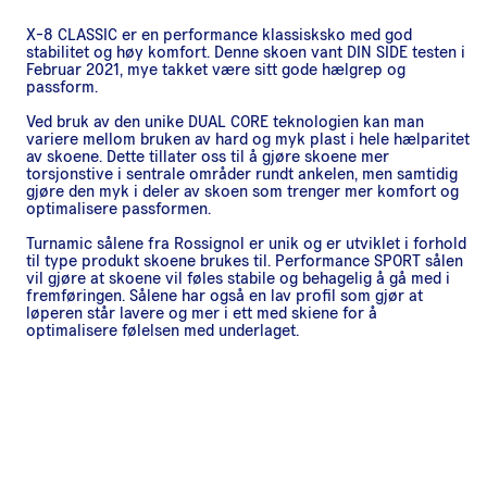
X-8 CLASSIC er en performance klassisksko med god
stabilitet og høy komfort. Denne skoen vant DIN SIDE testen i
Februar 2021, mye takket være sitt gode hælgrep og
passform.
Ved bruk av den unike DUAL CORE teknologien kan man
variere mellom bruken av hard og myk plast i hele hælparitet
av skoene. Dette tillater oss til å gjøre skoene mer
torsjonstive i sentrale områder rundt ankelen, men samtidig
gjøre den myk i deler av skoen som trenger mer komfort og
optimalisere passformen.
Turnamic sålene fra Rossignol er unik og er utviklet i forhold
til type produkt skoene brukes til. Performance SPORT sålen
vil gjøre at skoene vil føles stabile og behagelig å gå med i
fremføringen. Sålene har også en lav profil som gjør at
løperen står lavere og mer i ett med skiene for å
optimalisere følelsen med underlaget.