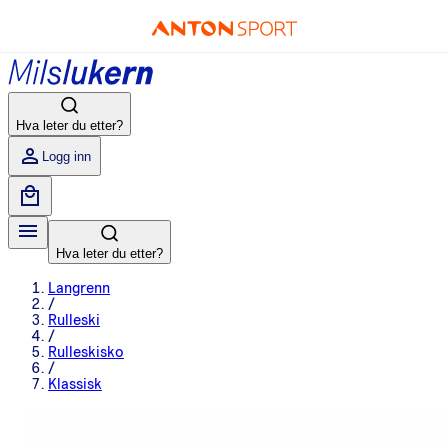
Hva leter du etter?
Logg inn
Hva leter du etter?
Langrenn
/
Rulleski
/
Rulleskisko
/
Klassisk