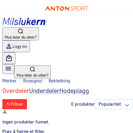
Hva leter du etter?
Logg inn
Hva leter du etter?
Merker
/
Rossignol
/
Bekledning
Overdeler
Underdeler
Hodeplagg
Filtrer
0
produkter
Ingen produkter funnet.
Prøv å fjerne et filter.