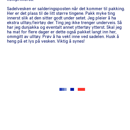
Sadelvesken er salderingsposten når det kommer til pakking.
Her er det plass til de litt større tingene. Pakk myke ting
innerst slik at den sitter godt under setet. Jeg pleier å ha
ekstra ulltøy/leirtøy der. Ting jeg ikke trenger underveis. Så
har jeg dunjakka og eventalt annet yttertøy ytterst. Skal jeg
ha mat for flere dager er dette også pakket langt inn her,
ommgitt av ulltøy. Prøv å ha vekt inne ved sadelen. Husk å
heng på et lys på vesken. Viktig å synes!