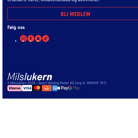
BLI MEDLEM
Følg oss
©
Milslukern
2025
- Sport Holding Retail AS (org nr. 981006 747)