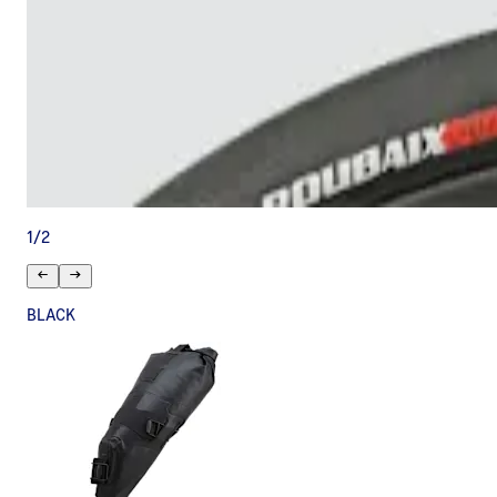
1
/
2
BLACK