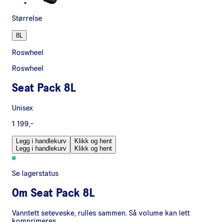
Størrelse
8L
Roswheel
Roswheel
Seat Pack 8L
Unisex
1 199,-
Legg i handlekurv
Klikk og hent
Legg i handlekurv
Klikk og hent
Se lagerstatus
Om
Seat Pack 8L
Vanntett seteveske, rulles sammen. Så volume kan lett
komprimeres.