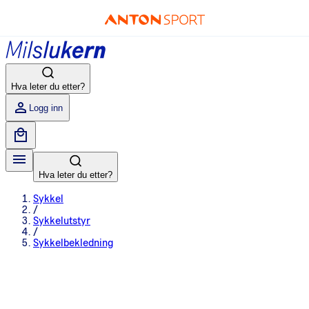
Hva leter du etter?
Logg inn
Hva leter du etter?
Sykkel
/
Sykkelutstyr
/
Sykkelbekledning