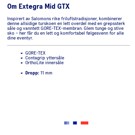
Om
Extegra Mid GTX
Inspirert av Salomons rike friluftstradisjoner, kombinerer
denne allsidige turskoen en lett overdel med en grepssterk
såle og vanntett GORE-TEX-membran. Glem tunge og stive
sko – her får du en lett og komfortabel følgesvenn for alle
dine eventyr.
GORE-TEX
Contagrip yttersåle
OrthoLite innersåle
Dropp:
11 mm