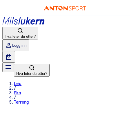
Hva leter du etter?
Logg inn
Hva leter du etter?
Løp
/
Sko
/
Terreng