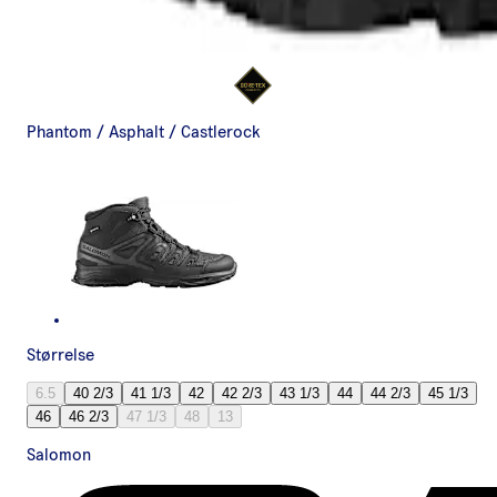
Phantom / Asphalt / Castlerock
Størrelse
6.5
40 2/3
41 1/3
42
42 2/3
43 1/3
44
44 2/3
45 1/3
46
46 2/3
47 1/3
48
13
Salomon