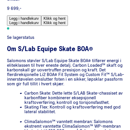
9 699,-
Legg i handlekurv
Klikk og hent
Legg i handlekurv
Klikk og hent
Se lagerstatus
Om
S/Lab Equipe Skate BOA®
Salomons støvler S/Lab Equipe Skate BOA® tilfører energi i
eliteklassen til hver eneste detalj. Carbon Loaded™ skaft og
karbonskall gir uovertruffen presisjon og kraft. Det
flerdireksjonelle Li2 BOA® Fit System og Custom Fit™ S/Lab-
innerstøvelen omslutter foten i en sikker, løpsklar passform
som gir full tillit i hvert skjær.
Carbon Skate: Dette lette S/LAB Skate-chassiset av
karbonfiber kombinerer eksepsjonell
kraftoverføring, kontroll og torsjonsfasthet.
Skating Flex: Kontroll og kraftoverføring med god
lateral stabilitet.
ClimaSalomon™ vanntett membran: Salomons
ekstremt vanntette ClimaSalomon™ WP-membran