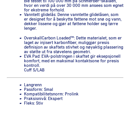
ble testet til 100 000 mm på Schmerber-skalaen,
hvor en verdi på over 30 000 mm ansees som egnet
for ekstreme forhold.
Vanntett glidelås: Denne vanntette glidelåsen, som
er designet for å beskytte føttene mot snø og vann,
dekker lissene og gjør at føttene holder seg tørre
lenger.
OverskallCarbon Loaded™: Dette materialet, som er
laget av injisert karbonfiber, muliggjør presis
definisjon av skaftets stivhet og nøyaktig plassering
av støtte ut fra støvelens geometri.
EVA Pad: EVA-polstringen i skaftet gir eksepsjonell
komfort, med en maksimal kontaktsone for presis
kontroll.
Cuff S/LAB
Langrenn
Passform: Smal
Kompatibilitetsnorm: Prolink
Praksisnivå: Ekspert
Fleks: Stiv