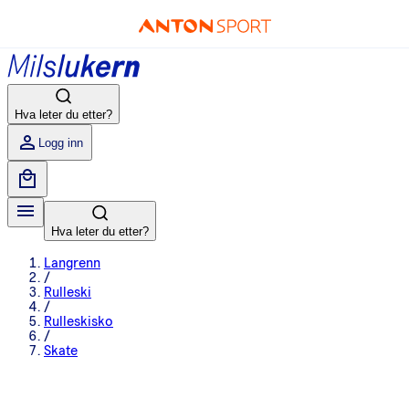
Hva leter du etter?
Logg inn
Hva leter du etter?
Langrenn
/
Rulleski
/
Rulleskisko
/
Skate