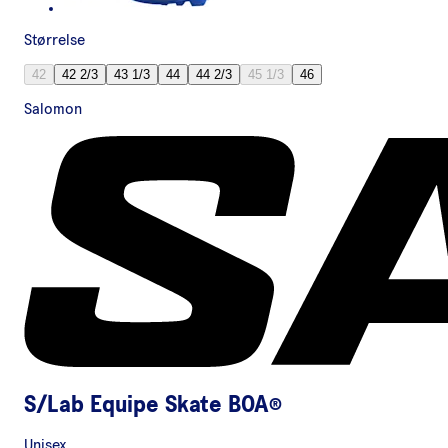
Størrelse
42
42 2/3
43 1/3
44
44 2/3
45 1/3
46
Salomon
S/Lab Equipe Skate BOA®
Unisex