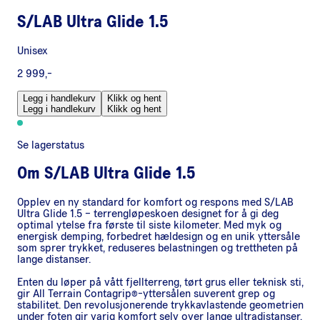
S/LAB Ultra Glide 1.5
Unisex
2 999,-
Legg i handlekurv
Klikk og hent
Legg i handlekurv
Klikk og hent
Se lagerstatus
Om
S/LAB Ultra Glide 1.5
Opplev en ny standard for komfort og respons med S/LAB
Ultra Glide 1.5 – terrengløpeskoen designet for å gi deg
optimal ytelse fra første til siste kilometer. Med myk og
energisk demping, forbedret hældesign og en unik yttersåle
som sprer trykket, reduseres belastningen og trettheten på
lange distanser.
Enten du løper på vått fjellterreng, tørt grus eller teknisk sti,
gir All Terrain Contagrip®-yttersålen suverent grep og
stabilitet. Den revolusjonerende trykkavlastende geometrien
under foten gir varig komfort selv over lange ultradistanser.