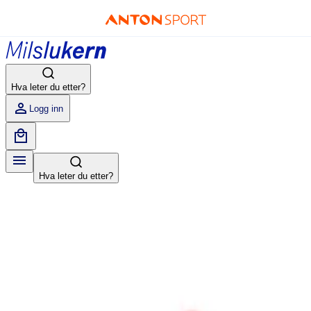
Hva leter du etter?
Logg inn
Hva leter du etter?