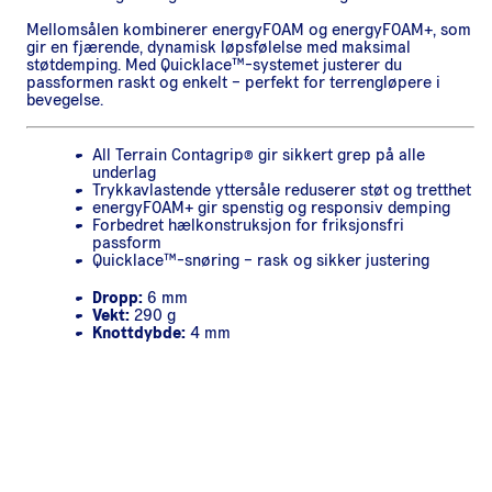
Mellomsålen kombinerer energyFOAM og energyFOAM+, som
gir en fjærende, dynamisk løpsfølelse med maksimal
støtdemping. Med Quicklace™-systemet justerer du
passformen raskt og enkelt – perfekt for terrengløpere i
bevegelse.
All Terrain Contagrip® gir sikkert grep på alle
underlag
Trykkavlastende yttersåle reduserer støt og tretthet
energyFOAM+ gir spenstig og responsiv demping
Forbedret hælkonstruksjon for friksjonsfri
passform
Quicklace™-snøring – rask og sikker justering
Dropp:
6 mm
Vekt:
290 g
Knottdybde:
4 mm