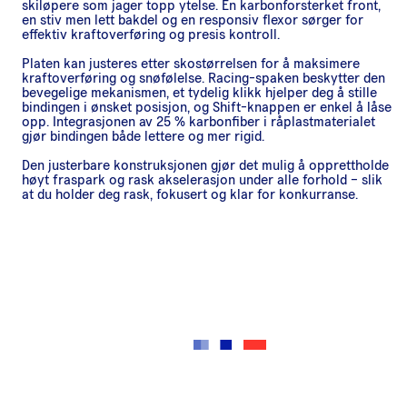
skiløpere som jager topp ytelse. En karbonforsterket front,
en stiv men lett bakdel og en responsiv flexor sørger for
effektiv kraftoverføring og presis kontroll.
Platen kan justeres etter skostørrelsen for å maksimere
kraftoverføring og snøfølelse. Racing-spaken beskytter den
bevegelige mekanismen, et tydelig klikk hjelper deg å stille
bindingen i ønsket posisjon, og Shift-knappen er enkel å låse
opp. Integrasjonen av 25 % karbonfiber i råplastmaterialet
gjør bindingen både lettere og mer rigid.
Den justerbare konstruksjonen gjør det mulig å opprettholde
høyt fraspark og rask akselerasjon under alle forhold – slik
at du holder deg rask, fokusert og klar for konkurranse.