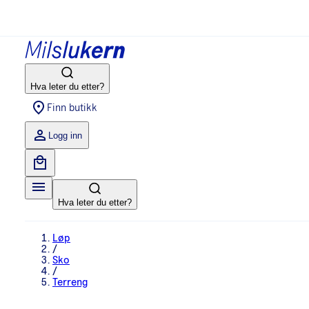
Hva leter du etter?
Finn butikk
Logg inn
Hva leter du etter?
Løp
/
Sko
/
Terreng