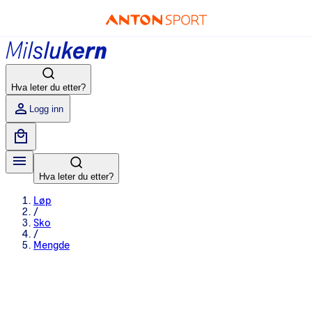
Hva leter du etter?
Logg inn
Hva leter du etter?
Løp
/
Sko
/
Mengde