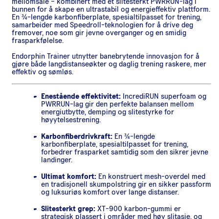
mellomsåle – kombinert med et slitesterkt PWRRUN-lag i
bunnen for å skape en ultrastabil og energieffektiv plattform.
En ¾-lengde karbonfiberplate, spesialtilpasset for trening,
samarbeider med Speedroll-teknologien for å drive deg
fremover, noe som gir jevne overganger og en smidig
frasparkfølelse.
Endorphin Trainer utnytter banebrytende innovasjon for å
gjøre både langdistanseøkter og daglig trening raskere, mer
effektiv og sømløs.
Enestående effektivitet:
IncrediRUN superfoam og
PWRRUN-lag gir den perfekte balansen mellom
energiutbytte, demping og slitestyrke for
høyytelsestrening.
Karbonfiberdrivkraft:
En ¾-lengde
karbonfiberplate, spesialtilpasset for trening,
forbedrer frasparket samtidig som den sikrer jevne
landinger.
Ultimat komfort:
En konstruert mesh-overdel med
en tradisjonell skumpolstring gir en sikker passform
og luksuriøs komfort over lange distanser.
Slitesterkt grep:
XT-900 karbon-gummi er
strategisk plassert i områder med høy slitasje, og