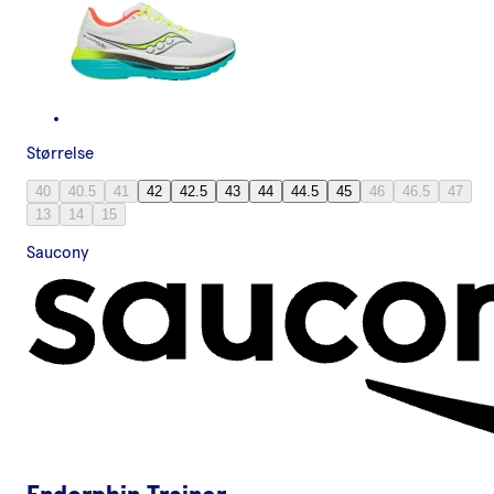
Størrelse
40
40.5
41
42
42.5
43
44
44.5
45
46
46.5
47
13
14
15
Saucony