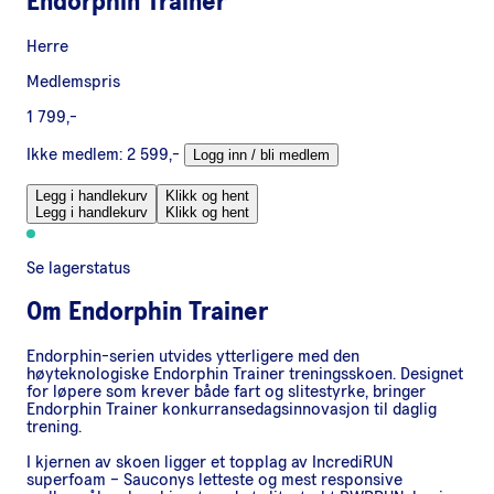
Endorphin Trainer
Herre
Medlemspris
1 799,-
Ikke medlem:
2 599,-
Logg inn / bli medlem
Legg i handlekurv
Klikk og hent
Legg i handlekurv
Klikk og hent
Se lagerstatus
Om
Endorphin Trainer
Endorphin-serien utvides ytterligere med den
høyteknologiske Endorphin Trainer treningsskoen. Designet
for løpere som krever både fart og slitestyrke, bringer
Endorphin Trainer konkurransedagsinnovasjon til daglig
trening.
I kjernen av skoen ligger et topplag av IncrediRUN
superfoam – Sauconys letteste og mest responsive