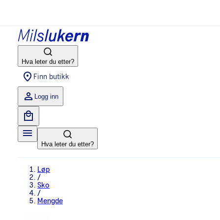
Hva leter du etter?
Finn butikk
Logg inn
Hva leter du etter?
Løp
/
Sko
/
Mengde