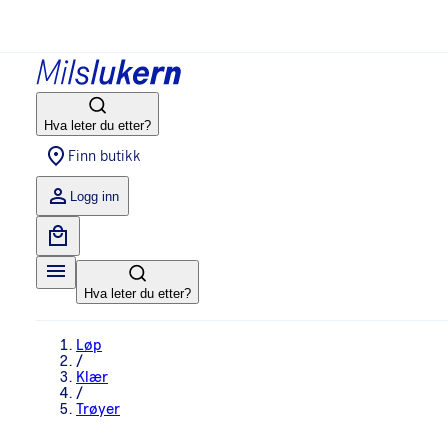
Hva leter du etter?
Finn butikk
Logg inn
Hva leter du etter?
Løp
/
Klær
/
Trøyer