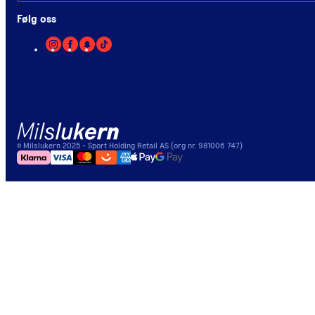
Følg oss
©
Milslukern
2025
- Sport Holding Retail AS (org nr. 981006 747)