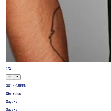
1
/
2
301 - GREEN
Størrelse
Saysky
Saysky