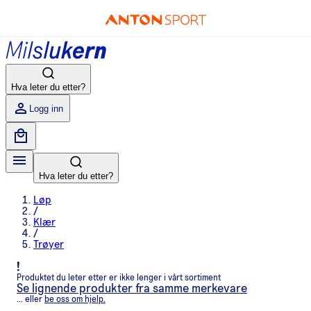
Hva leter du etter?
Logg inn
Hva leter du etter?
Løp
/
Klær
/
Trøyer
!
Produktet du leter etter er ikke lenger i vårt sortiment
Se lignende produkter fra samme merkevare
... eller
be oss om hjelp.