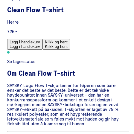
Clean Flow T-shirt
Herre
725,-
Legg i handlekurv
Klikk og hent
Legg i handlekurv
Klikk og hent
Se lagerstatus
Om
Clean Flow T-shirt
SAYSKY Logo Flow T-skjorten er for løperen som bare
ønsker det beste av det beste. Dette er det tekniske
høydepunktet innen SAYSKY-universet – den har en
konkurransepassform og kommer i et enkelt design i
mørkegrønt med en SAYSKY-bokslogo foran og en vevd
SAYSKY-etikett på baksiden. T-skjorten er laget av 79 %
resirkulert polyester, som er et høypresterende
lettvektsmateriale som føles mykt mot huden og gir høy
fleksibilitet uten å klamre seg til huden.