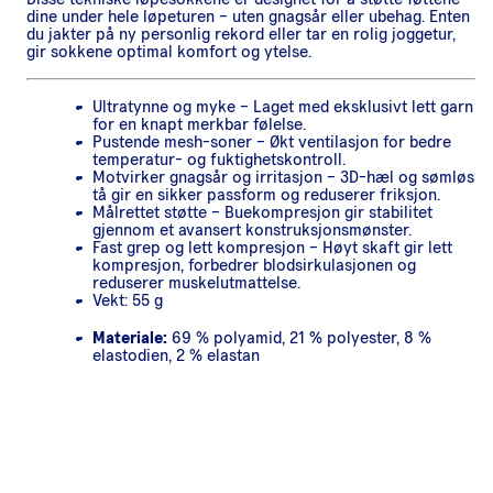
dine under hele løpeturen – uten gnagsår eller ubehag. Enten
du jakter på ny personlig rekord eller tar en rolig joggetur,
gir sokkene optimal komfort og ytelse.
Ultratynne og myke – Laget med eksklusivt lett garn
for en knapt merkbar følelse.
Pustende mesh-soner – Økt ventilasjon for bedre
temperatur- og fuktighetskontroll.
Motvirker gnagsår og irritasjon – 3D-hæl og sømløs
tå gir en sikker passform og reduserer friksjon.
Målrettet støtte – Buekompresjon gir stabilitet
gjennom et avansert konstruksjonsmønster.
Fast grep og lett kompresjon – Høyt skaft gir lett
kompresjon, forbedrer blodsirkulasjonen og
reduserer muskelutmattelse.
Vekt: 55 g
Materiale:
69 % polyamid, 21 % polyester, 8 %
elastodien, 2 % elastan