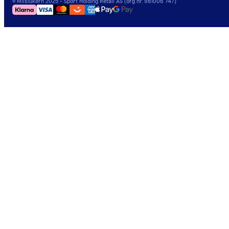
©
Milslukern
2025
- Sport Holding Retail AS (org nr. 981006 747)