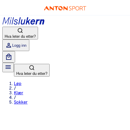
Hva leter du etter?
Logg inn
Hva leter du etter?
Løp
/
Klær
/
Sokker