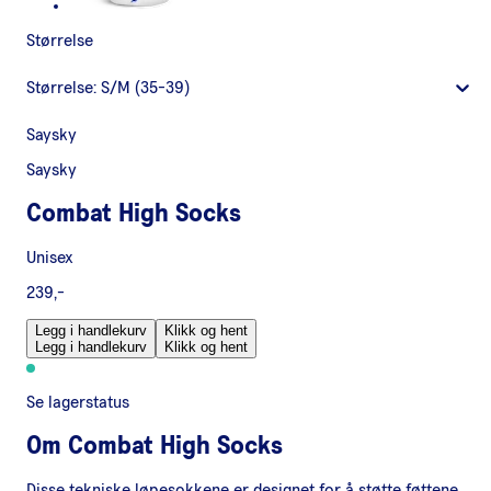
Størrelse
Størrelse:
S/M (35-39)
Saysky
Saysky
Combat High Socks
Unisex
239,-
Legg i handlekurv
Klikk og hent
Legg i handlekurv
Klikk og hent
Se lagerstatus
Om
Combat High Socks
Disse tekniske løpesokkene er designet for å støtte føttene