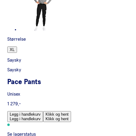
Størrelse
XL
Saysky
Saysky
Pace Pants
Unisex
1 279,-
Legg i handlekurv
Klikk og hent
Legg i handlekurv
Klikk og hent
Se lagerstatus