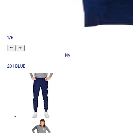
1
/
5
Ny
201 BLUE