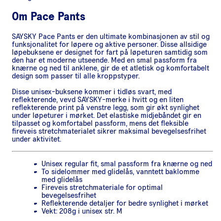
Om
Pace Pants
SAYSKY Pace Pants er den ultimate kombinasjonen av stil og
funksjonalitet for løpere og aktive personer. Disse allsidige
løpebuksene er designet for fart på løpeturen samtidig som
den har et moderne utseende. Med en smal passform fra
knærne og ned til anklene, gir de et atletisk og komfortabelt
design som passer til alle kroppstyper.
Disse unisex-buksene kommer i tidløs svart, med
reflekterende, vevd SAYSKY-merke i hvitt og en liten
reflekterende print på venstre legg, som gir økt synlighet
under løpeturer i mørket. Det elastiske midjebåndet gir en
tilpasset og komfortabel passform, mens det fleksible
fireveis stretchmaterialet sikrer maksimal bevegelsesfrihet
under aktivitet.
Unisex regular fit, smal passform fra knærne og ned
To sidelommer med glidelås, vanntett baklomme
med glidelås
Fireveis stretchmateriale for optimal
bevegelsesfrihet
Reflekterende detaljer for bedre synlighet i mørket
Vekt: 208g i unisex str. M