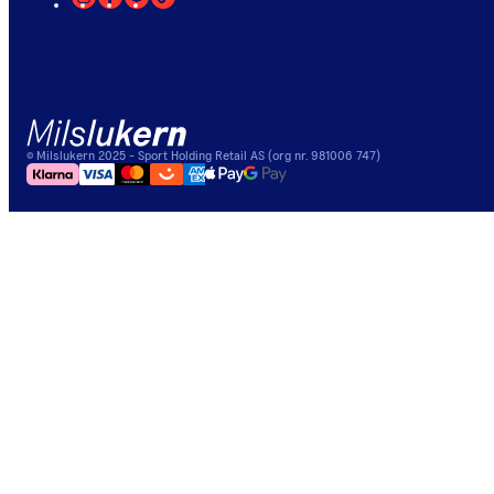
©
Milslukern
2025
- Sport Holding Retail AS (org nr. 981006 747)