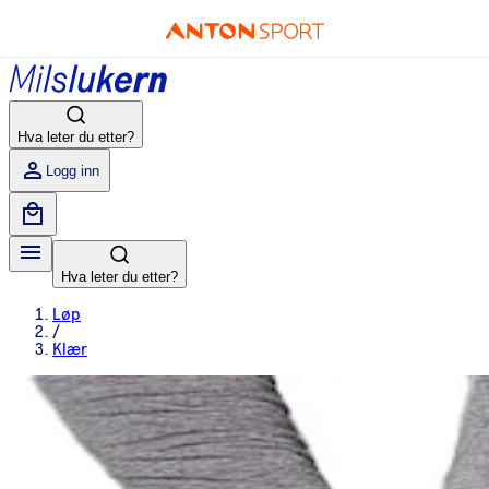
Hva leter du etter?
Logg inn
Hva leter du etter?
Løp
/
Klær