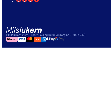
©
Milslukern
2025
- Sport Holding Retail AS (org nr. 981006 747)