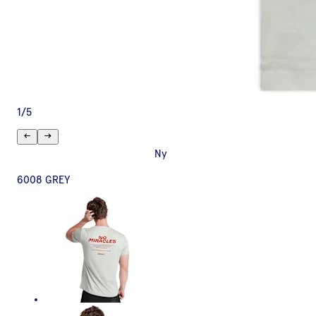
1
/
5
Ny
6008 GREY