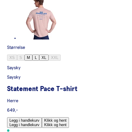
Størrelse
XS
S
M
L
XL
XXL
Saysky
Saysky
Statement Pace T-shirt
Herre
649,-
Legg i handlekurv
Klikk og hent
Legg i handlekurv
Klikk og hent