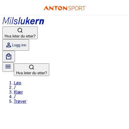
Hva leter du etter?
Logg inn
Hva leter du etter?
Løp
/
Klær
/
Trøyer