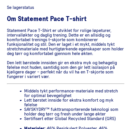
Se lagerstatus
Om
Statement Pace T-shirt
Statement Pace T-Shirt er utviklet for rolige løpeturer,
intervalløkter og daglig trening. Dette er en allsidig og
komfortabel trenings t-skjorte som kombinerer
funksjonalitet og stil. Den er laget i et mykt, middels tykt
stretchmateriale med hurtigtørkende egenskaper som holder
deg tørr og komfortabel gjennom hele økten.
Den lett børstede innsiden gir en ekstra myk og behagelig
følelse mot huden, samtidig som den gir lett isolasjon på
kjøligere dager – perfekt når du vil ha en T-skjorte som
fungerer i variert vær.
Middels tykt performance-materiale med stretch
for optimal bevegelighet
Lett børstet innside for ekstra komfort og myk
følelse
SAYSKYDRY™ fukttransporterende teknologi som
holder deg tørr og fresh under lange økter
Sertifisert etter Global Recycled Standard (GRS)
Materialer:
46% Resirkulert Polyester, 46%