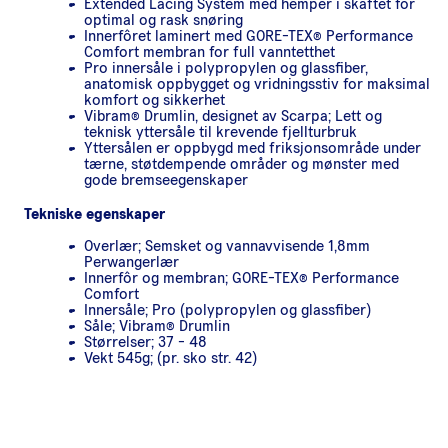
Extended Lacing System med hemper i skaftet for
optimal og rask snøring
Innerfôret laminert med GORE-TEX® Performance
Comfort membran for full vanntetthet
Pro innersåle i polypropylen og glassfiber,
anatomisk oppbygget og vridningsstiv for maksimal
komfort og sikkerhet
Vibram® Drumlin, designet av Scarpa; Lett og
teknisk yttersåle til krevende fjellturbruk
Yttersålen er oppbygd med friksjonsområde under
tærne, støtdempende områder og mønster med
gode bremseegenskaper
Tekniske egenskaper
Overlær; Semsket og vannavvisende 1,8mm
Perwangerlær
Innerfôr og membran; GORE-TEX® Performance
Comfort
Innersåle; Pro (polypropylen og glassfiber)
Såle; Vibram® Drumlin
Størrelser; 37 - 48
Vekt 545g; (pr. sko str. 42)