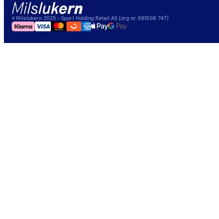
©
Milslukern
2025
- Sport Holding Retail AS (org nr. 981006 747)