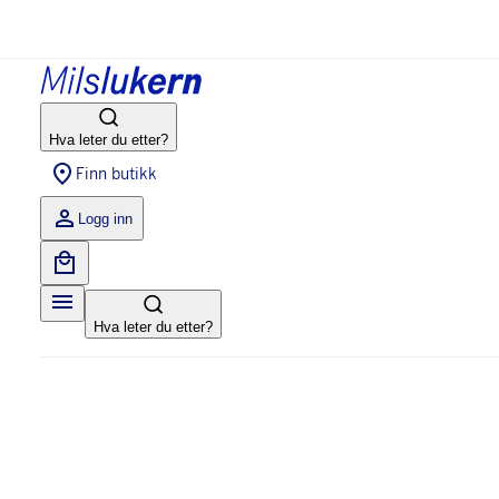
Hva leter du etter?
Finn butikk
Logg inn
Hva leter du etter?