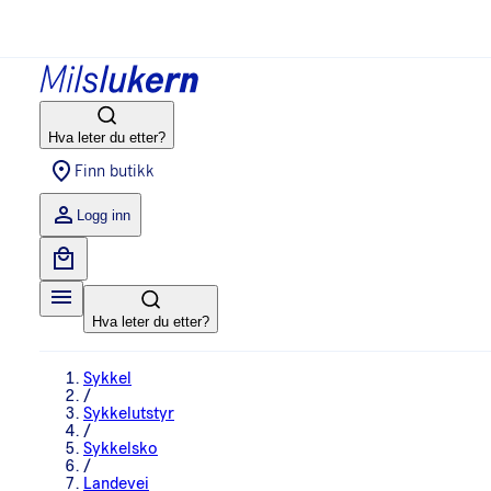
Hva leter du etter?
Finn butikk
Logg inn
Hva leter du etter?
Sykkel
/
Sykkelutstyr
/
Sykkelsko
/
Landevei