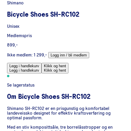
Shimano
Bicycle Shoes SH-RC102
Unisex
Medlemspris
899,-
Ikke medlem:
1 299,-
Logg inn / bli medlem
Legg i handlekurv
Klikk og hent
Legg i handlekurv
Klikk og hent
Se lagerstatus
Om
Bicycle Shoes SH-RC102
Shimano SH-RC102 er en prisgunstig og komfortabel
landeveissko designet for effektiv kraftoverføring og
optimal passform.
Med en stiv komposittsåle, tre borrelåsstropper og en