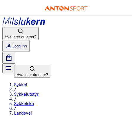
Hva leter du etter?
Logg inn
Hva leter du etter?
Sykkel
/
Sykkelutstyr
/
Sykkelsko
/
Landevei