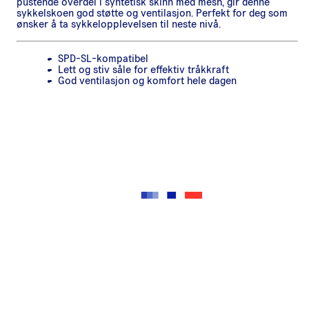
pustende overdel i syntetisk skinn med mesh, gir denne
sykkelskoen god støtte og ventilasjon. Perfekt for deg som
ønsker å ta sykkelopplevelsen til neste nivå.
SPD-SL-kompatibel
Lett og stiv såle for effektiv tråkkraft
God ventilasjon og komfort hele dagen