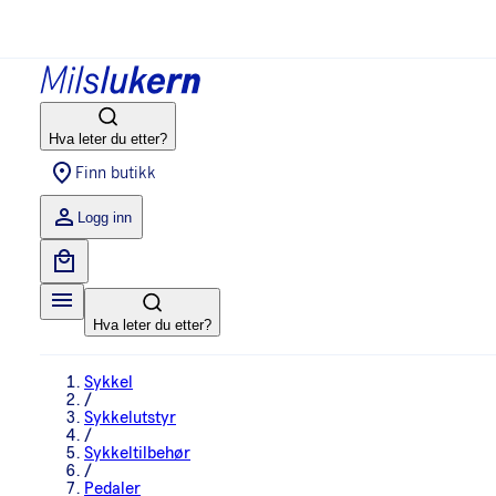
Hva leter du etter?
Finn butikk
Logg inn
Hva leter du etter?
Sykkel
/
Sykkelutstyr
/
Sykkeltilbehør
/
Pedaler