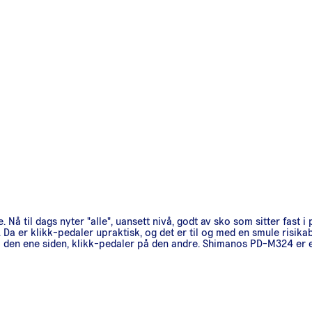
. Nå til dags nyter "alle", uansett nivå, godt av sko som sitter fast 
. Da er klikk-pedaler upraktisk, og det er til og med en smule risika
å den ene siden, klikk-pedaler på den andre. Shimanos PD-M324 er e