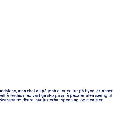
i padalene, men skal du på jobb eller en tur på byen, skjønner
belt å ferdes med vanlige sko på små pedaler uten særlig til
kstremt holdbare, har justerbar spenning, og cleats er